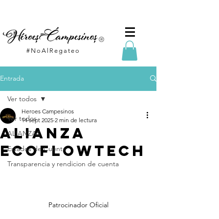
#NoAlRegateo
Entrada
Ver todos
Heroes Campesinos
Ver todos
14 sept 2025
2 min de lectura
ALianza
ALIANZAS
ecoflowtech
Estados de Cuenta
Transparencia y rendicion de cuenta
Patrocinador Oficial