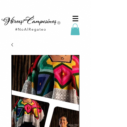
#NoAlRegateo