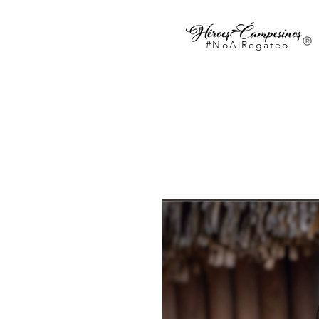
#NoAlRegateo