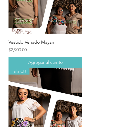
Vestido Venado Mayan
Precio
$2,900.00
Agregar al carrito
Talla CH