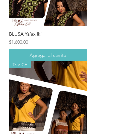
BLUSA Ya’ax Ik’
Precio
$1,600.00
Agregar al carrito
Talla CH