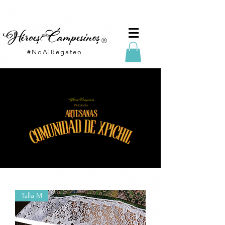
#NoAlRegateo
Talla M