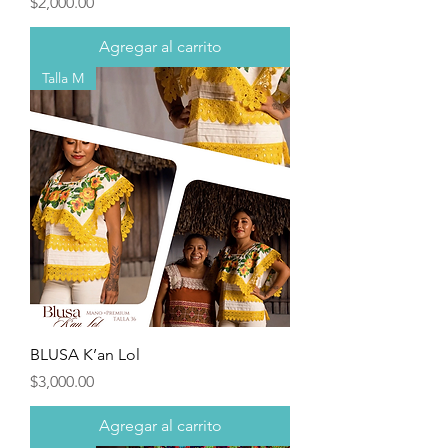
Precio
$2,000.00
Agregar al carrito
Talla M
BLUSA K’an Lol
Precio
$3,000.00
Agregar al carrito