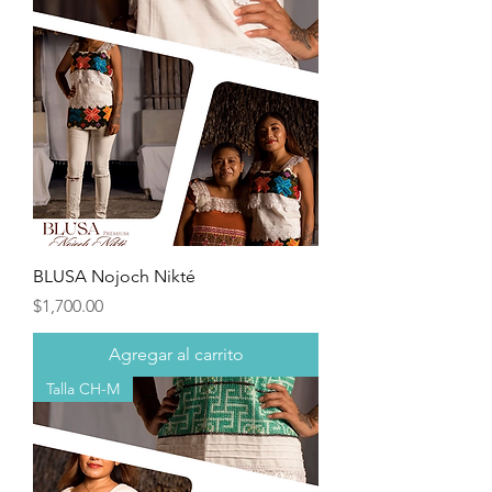
BLUSA Nojoch Nikté
Precio
$1,700.00
Agregar al carrito
Talla CH-M