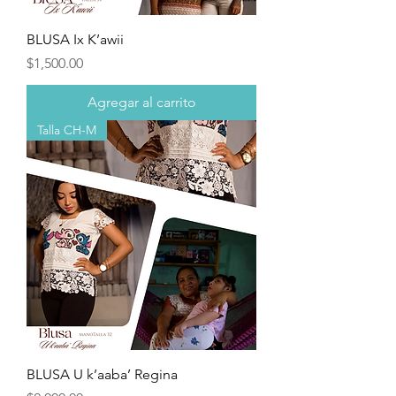
BLUSA Ix K’awii
Precio
$1,500.00
Agregar al carrito
Talla CH-M
BLUSA U k’aaba’ Regina