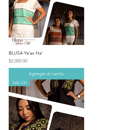
BLUSA Ya’ax Ha’
Precio
$2,000.00
Agregar al carrito
Talla CH