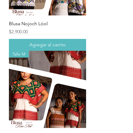
Blusa Nojoch Lóol
Precio
$2,900.00
Agregar al carrito
Talle M